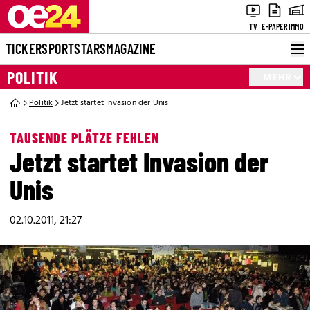
TV
E-PAPER
IMMO
TICKER
SPORT
STARS
MAGAZINE
POLITIK
MEHR
Politik
Jetzt startet Invasion der Unis
TAUSENDE PLÄTZE FEHLEN
Jetzt startet Invasion der
Unis
02.10.2011, 21:27