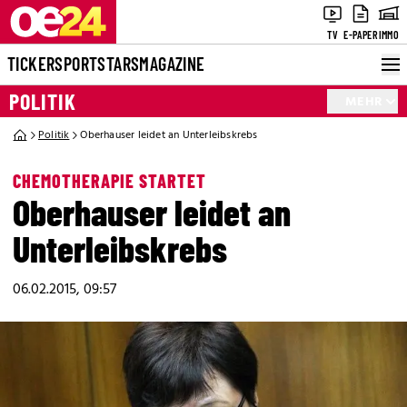
TV
E-PAPER
IMMO
TICKER
SPORT
STARS
MAGAZINE
POLITIK
MEHR
Politik
Oberhauser leidet an Unterleibskrebs
CHEMOTHERAPIE STARTET
Oberhauser leidet an
Unterleibskrebs
06.02.2015, 09:57