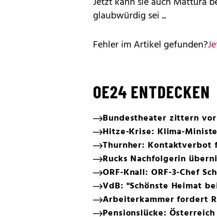
Jetzt kann sie auch Mattura 
glaubwürdig sei ...
Fehler im Artikel gefunden?
Je
OE24 ENTDECKEN
Bundestheater zittern vo
Hitze-Krise: Klima-Minister
Thurnher: Kontaktverbot 
Rucks Nachfolgerin übern
ORF-Knall: ORF-3-Chef Sc
VdB: "Schönste Heimat be
Arbeiterkammer fordert Re
Pensionslücke: Österreich