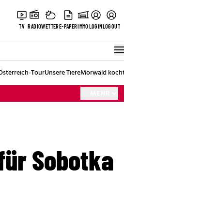
TV
RADIO
WETTER
E-PAPER
IMMO
LOGIN
LOGOUT
Österreich-Tour
Unsere Tiere
Mörwald kocht
Stark in den Tag
Best of Vienna
MEHR
 für Sobotka