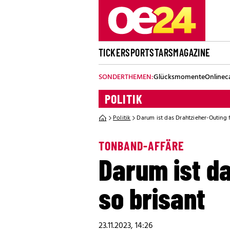
TICKER
SPORT
STARS
MAGAZINE
SONDERTHEMEN:
Glücksmomente
Onlinec
POLITIK
Politik
Darum ist das Drahtzieher-Outing 
TONBAND-AFFÄRE
Darum ist d
so brisant
23.11.2023, 14:26