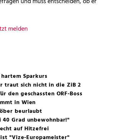
befragen und muss entscheiden, ob er
tzt melden
r hartem Sparkurs
 traut sich nicht in die ZiB 2
für den geschassten ORF-Boss
immt in Wien
höber beurlaubt
i 40 Grad unbewohnbar!"
cht auf Hitzefrei
 ist "Vize-Europameister"