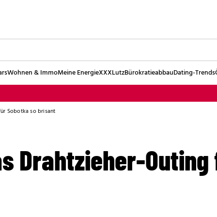
ars
Wohnen & Immo
Meine Energie
XXXLutz
Bürokratieabbau
Dating-Trends
für Sobotka so brisant
as Drahtzieher-Outing