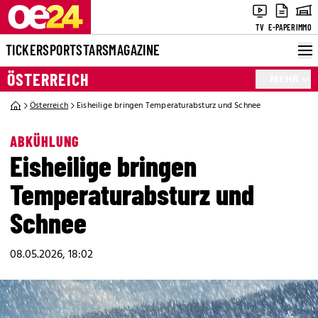
TV
E-PAPER
IMMO
TICKER
SPORT
STARS
MAGAZINE
ÖSTERREICH
MEHR
Österreich
Eisheilige bringen Temperaturabsturz und Schnee
ABKÜHLUNG
Eisheilige bringen
Temperaturabsturz und
Schnee
08.05.2026, 18:02