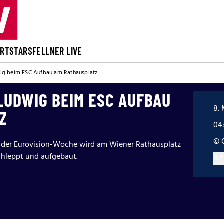
ORT
STARS
FELLNER LIVE
ig beim ESC Aufbau am Rathausplatz
LUDWIG BEIM ESC AUFBAU
8. 
Z
04
© 
rt der Eurovision-Woche wird am Wiener Rathausplatz
hleppt und aufgebaut.
Art