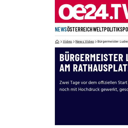
NEWS
ÖSTERREICH
WELT
POLITIK
SP
Video
News Video
Bürgermeister Ludw
BÜRGERMEISTER 
AM RATHAUSPLAT
Zwei Tage vor dem offiziellen Sta
noch mit Hochdruck gewerkt, gesc