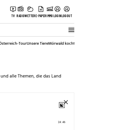
TV
RADIO
WETTER
E-PAPER
IMMO
LOGIN
LOGOUT
Österreich-Tour
Unsere Tiere
Mörwald kocht
Stark in den Tag
Best of Vienna
 und alle Themen, die das Land