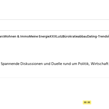
ars
Wohnen & Immo
Meine Energie
XXXLutz
Bürokratieabbau
Dating-Trends
. Spannende Diskussionen und Duelle rund um Politik, Wirtschaft