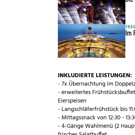
TRA
Im 
INKLUDIERTE LEISTUNGEN:
- 7x Übernachtung im Doppe
- erweitertes Frühstücksbuffe
Eierspeisen
- Langschläferfrühstück bis 11
- Mittagssnack von 12:30 - 13:
- 4-Gänge Wahlmenü (2 Haupt
frisches Salatbuffet