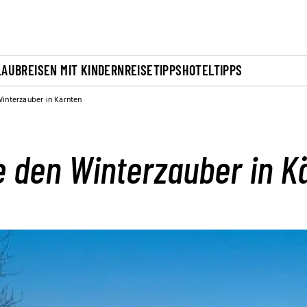
LAUB
REISEN MIT KINDERN
REISETIPPS
HOTELTIPPS
interzauber in Kärnten
e den Winterzauber in K