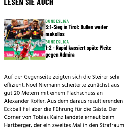
LESEN SIE AUCH
BUNDESLIGA
3:1-Sieg in Tirol: Bullen weiter
makellos
BUNDESLIGA
1:2 - Rapid kassiert späte Pleite
gegen Admira
Auf der Gegenseite zeigten sich die Steirer sehr
effizient. Noel Niemann scheiterte zunächst aus
gut 20 Metern mit einem Flachschuss an
Alexander Kofler. Aus dem daraus resultierenden
Eckball fiel aber die Führung für die Gäste. Der
Corner von Tobias Kainz landete erneut beim
Hartberger, der ein zweites Mal in den Strafraum