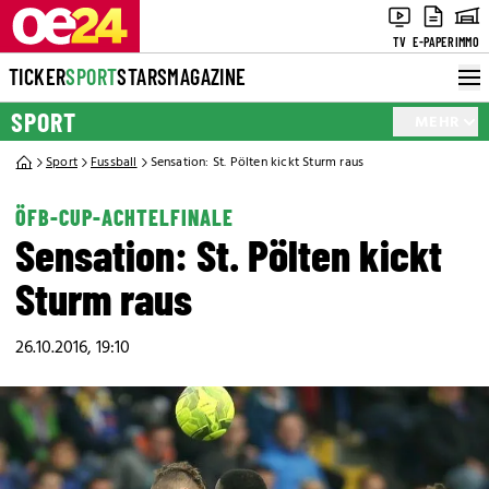
TV
E-PAPER
IMMO
TICKER
SPORT
STARS
MAGAZINE
SPORT
MEHR
Sport
Fussball
Sensation: St. Pölten kickt Sturm raus
ÖFB-CUP-ACHTELFINALE
Sensation: St. Pölten kickt
Sturm raus
26.10.2016, 19:10