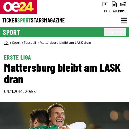
TV
E-PAPER
IMMO
TICKER
SPORT
STARS
MAGAZINE
SPORT
MEHR
Sport
Fussball
Mattersburg bleibt am LASK dran
ERSTE LIGA
Mattersburg bleibt am LASK
dran
04.11.2014, 20:55