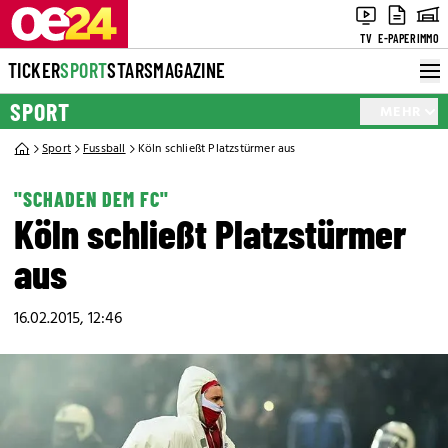
TV
E-PAPER
IMMO
TICKER
SPORT
STARS
MAGAZINE
SPORT
MEHR
Sport
Fussball
Köln schließt Platzstürmer aus
"SCHADEN DEM FC"
Köln schließt Platzstürmer
aus
16.02.2015, 12:46