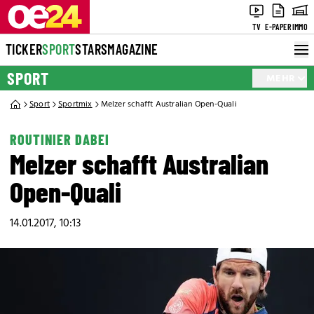
TV
E-PAPER
IMMO
TICKER
SPORT
STARS
MAGAZINE
SPORT
MEHR
Sport
Sportmix
Melzer schafft Australian Open-Quali
ROUTINIER DABEI
Melzer schafft Australian
Open-Quali
14.01.2017, 10:13