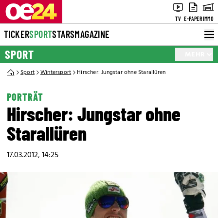
TV
E-PAPER
IMMO
TICKER
SPORT
STARS
MAGAZINE
SPORT
MEHR
Sport
Wintersport
Hirscher: Jungstar ohne Starallüren
PORTRÄT
Hirscher: Jungstar ohne
Starallüren
17.03.2012, 14:25