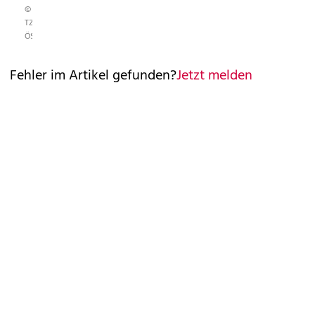
©
TZ
ÖSTERREICH/KERNMAYER
Fehler im Artikel gefunden?
Jetzt melden