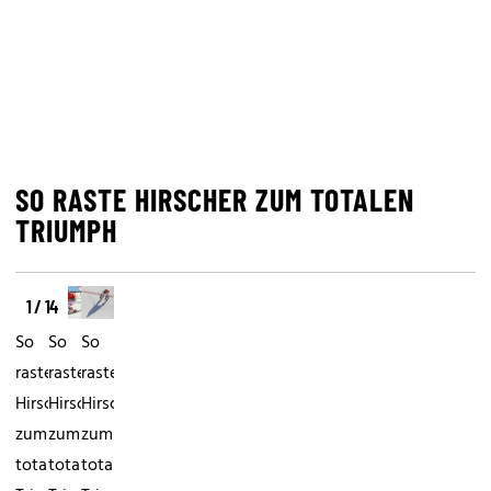
SO RASTE HIRSCHER ZUM TOTALEN
TRIUMPH
1 / 14
So
So
So
raste
raste
raste
Hirscher
Hirscher
Hirscher
zum
zum
zum
totalen
totalen
totalen