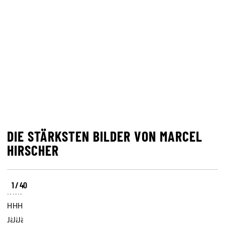
DIE STÄRKSTEN BILDER VON MARCEL
HIRSCHER
1 / 40
Marcel
Marcel
Marcel
Hirscher24.
Hirscher24.
Hirscher24.
Jänner
Jänner
Jänner