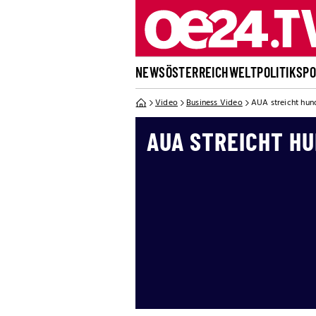
NEWS
ÖSTERREICH
WELT
POLITIK
SP
Video
Business Video
AUA streicht hund
AUA STREICHT H