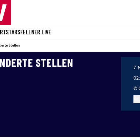
ORT
STARS
FELLNER LIVE
erte Stellen
UNDERTE STELLEN
7. 
02
© 
Art