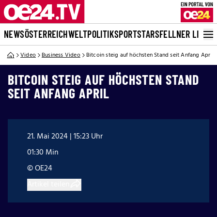
NEWS
ÖSTERREICH
WELT
POLITIK
SPORT
STARS
FELLNER LIVE
Video
Business Video
Bitcoin steig auf höchsten Stand seit Anfang April
BITCOIN STEIG AUF HÖCHSTEN STAND
SEIT ANFANG APRIL
21. Mai 2024 | 15:23 Uhr
01:30 Min
© OE24
Artikel teilen