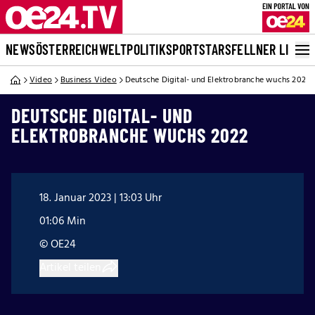
NEWS
ÖSTERREICH
WELT
POLITIK
SPORT
STARS
FELLNER LIVE
Video
Business Video
Deutsche Digital- und Elektrobranche wuchs 2022
DEUTSCHE DIGITAL- UND
ELEKTROBRANCHE WUCHS 2022
18. Januar 2023 | 13:03 Uhr
01:06 Min
© OE24
Artikel teilen