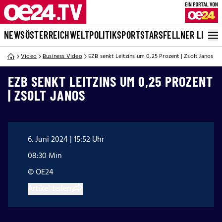
NEWS
ÖSTERREICH
WELT
POLITIK
SPORT
STARS
FELLNER LIVE
Video
Business Video
EZB senkt Leitzins um 0,25 Prozent | Zsolt Janos
EZB SENKT LEITZINS UM 0,25 PROZENT
| ZSOLT JANOS
6. Juni 2024 | 15:52 Uhr
08:30 Min
© OE24
Artikel teilen