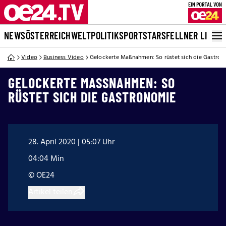
NEWS
ÖSTERREICH
WELT
POLITIK
SPORT
STARS
FELLNER LIVE
Video
Business Video
Gelockerte Maßnahmen: So rüstet sich die Gastro
GELOCKERTE MASSNAHMEN: SO R
ÜSTET SICH DIE GASTRONOMIE
28. April 2020 | 05:07 Uhr
04:04 Min
© OE24
Artikel teilen