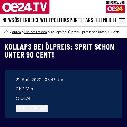
NEWS
ÖSTERREICH
WELT
POLITIK
SPORT
STARS
FELLNER LIVE
Video
Business Video
Kollaps bei Ölpreis: Sprit schon unter 90 Cent!
KOLLAPS BEI ÖLPREIS: SPRIT SCHON
UNTER 90 CENT!
21. April 2020 | 05:43 Uhr
01:13 Min
© OE24
Artikel teilen