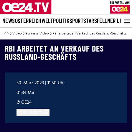
NEWS
ÖSTERREICH
WELT
POLITIK
SPORT
STARS
FELLNER LIVE
Video
Business Video
RBI arbeitet an Verkauf des Russland-Geschäfts
RBI ARBEITET AN VERKAUF DES
RUSSLAND-GESCHÄFTS
30. März 2023 | 11:50 Uhr
01:34 Min
© OE24
Artikel teilen