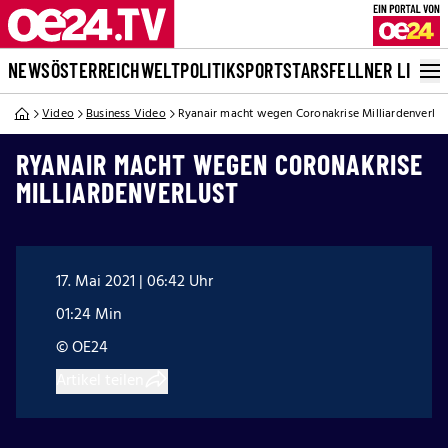
NEWS
ÖSTERREICH
WELT
POLITIK
SPORT
STARS
FELLNER LIVE
Video
Business Video
Ryanair macht wegen Coronakrise Milliardenverlus
RYANAIR MACHT WEGEN CORONAKRISE
MILLIARDENVERLUST
17. Mai 2021 | 06:42 Uhr
01:24 Min
© OE24
Artikel teilen