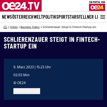
NEWS
ÖSTERREICH
WELT
POLITIK
SPORT
STARS
FELLNER LIVE
Video
Business Video
Schlierenzauer steigt in Fintech-Startup ein
SCHLIERENZAUER STEIGT IN FINTECH-
STARTUP EIN
9. März 2023 | 15:23 Uhr
02:03 Min
© OE24
Artikel teilen