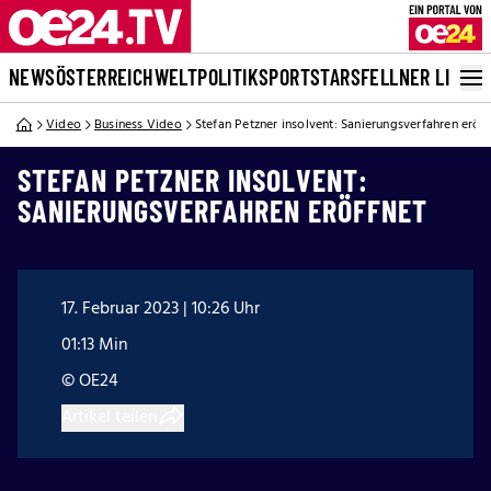
NEWS
ÖSTERREICH
WELT
POLITIK
SPORT
STARS
FELLNER LIVE
Video
Business Video
Stefan Petzner insolvent: Sanierungsverfahren eröff
STEFAN PETZNER INSOLVENT:
SANIERUNGSVERFAHREN ERÖFFNET
17. Februar 2023 | 10:26 Uhr
01:13 Min
© OE24
Artikel teilen