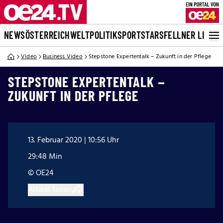
NEWS
ÖSTERREICH
WELT
POLITIK
SPORT
STARS
FELLNER LIVE
Video
Business Video
Stepstone Expertentalk – Zukunft in der Pflege
STEPSTONE EXPERTENTALK –
ZUKUNFT IN DER PFLEGE
13. Februar 2020 | 10:56 Uhr
29:48 Min
© OE24
Artikel teilen