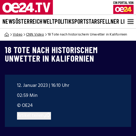
NEWS
ÖSTERREICH
WELT
POLITIK
SPORT
STARS
FELLNER LIVE
Video
CNN Video
18 Tote nach historischem Unwetter in Kalifornien
18 TOTE NACH HISTORISCHEM
UNWETTER IN KALIFORNIEN
12. Januar 2023 | 16:10 Uhr
02:59 Min
© OE24
Artikel teilen