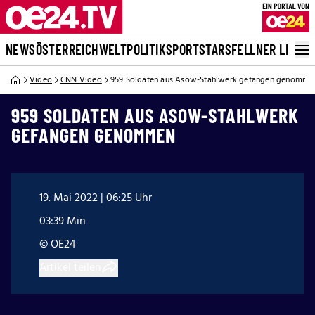
NEWS
ÖSTERREICH
WELT
POLITIK
SPORT
STARS
FELLNER LIVE
Video
CNN Video
959 Soldaten aus Asow-Stahlwerk gefangen genomme
959 SOLDATEN AUS ASOW-STAHLWERK
GEFANGEN GENOMMEN
19. Mai 2022 | 06:25 Uhr
03:39 Min
© OE24
Artikel teilen