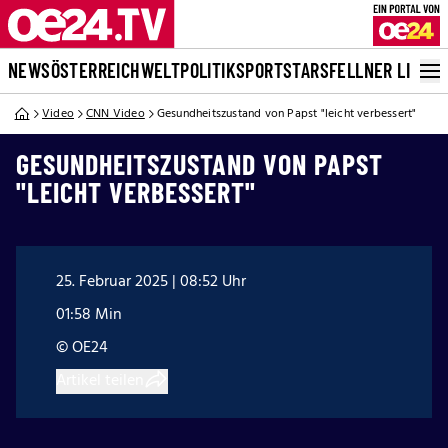
NEWS
ÖSTERREICH
WELT
POLITIK
SPORT
STARS
FELLNER LIVE
Video
CNN Video
Gesundheitszustand von Papst "leicht verbessert"
GESUNDHEITSZUSTAND VON PAPST
"LEICHT VERBESSERT"
25. Februar 2025 | 08:52 Uhr
01:58 Min
© OE24
Artikel teilen