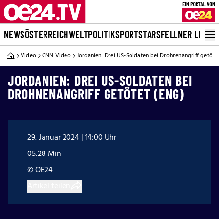
NEWS
ÖSTERREICH
WELT
POLITIK
SPORT
STARS
FELLNER LIVE
Video
CNN Video
Jordanien: Drei US-Soldaten bei Drohnenangriff getöte
JORDANIEN: DREI US-SOLDATEN BEI
DROHNENANGRIFF GETÖTET (ENG)
29. Januar 2024 | 14:00 Uhr
05:28 Min
© OE24
Artikel teilen