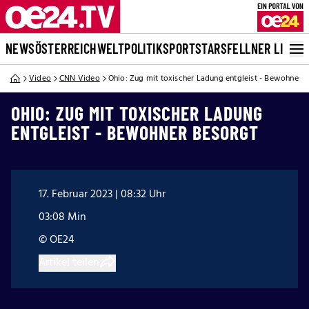
NEWS
ÖSTERREICH
WELT
POLITIK
SPORT
STARS
FELLNER LIVE
Video
CNN Video
Ohio: Zug mit toxischer Ladung entgleist - Bewohner 
OHIO: ZUG MIT TOXISCHER LADUNG
ENTGLEIST - BEWOHNER BESORGT
17. Februar 2023 | 08:32 Uhr
03:08 Min
© OE24
Artikel teilen