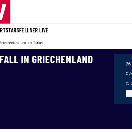
ORT
STARS
FELLNER LIVE
 Griechenland und der Türkei
FALL IN GRIECHENLAND
26.
02
© 
Art