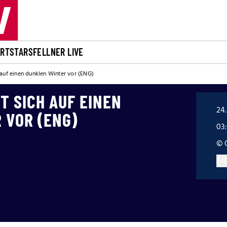
ORT
STARS
FELLNER LIVE
 auf einen dunklen Winter vor (ENG)
T SICH AUF EINEN
24.
 VOR (ENG)
03
© 
Art