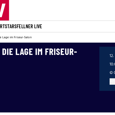
ORT
STARS
FELLNER LIVE
ie Lage im Friseur-Salon
 DIE LAGE IM FRISEUR-
12.
10
© 
Art