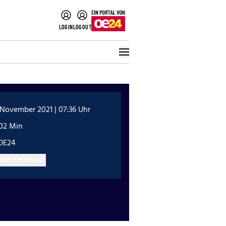
LOGIN
LOGOUT
 November 2021 | 07:36 Uhr
:02 Min
OE24
ikel teilen