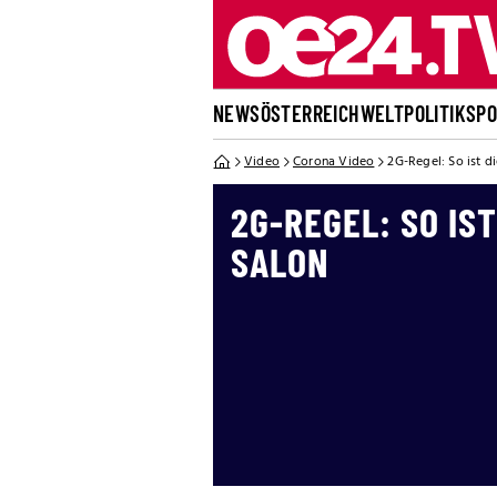
NEWS
ÖSTERREICH
WELT
POLITIK
SP
Video
Corona Video
2G-Regel: So ist d
2G-REGEL: SO IST
SALON