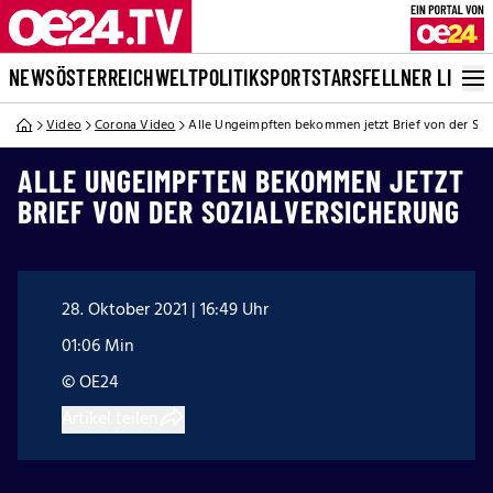
NEWS
ÖSTERREICH
WELT
POLITIK
SPORT
STARS
FELLNER LIVE
Video
Corona Video
Alle Ungeimpften bekommen jetzt Brief von der Soz
ALLE UNGEIMPFTEN BEKOMMEN JETZT
BRIEF VON DER SOZIALVERSICHERUNG
28. Oktober 2021 | 16:49 Uhr
01:06 Min
© OE24
Artikel teilen