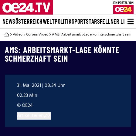
NEWS
ÖSTERREICH
WELT
POLITIK
SPORT
STARS
FELLNER LIVE
Video
Corona Video
AMS: Arbeitsmarkt-Lage könnte schmerzhaft sein
AMS: ARBEITSMARKT-LAGE KÖNNTE
SCHMERZHAFT SEIN
31. Mai 2021 | 08:34 Uhr
02:23 Min
© OE24
Artikel teilen