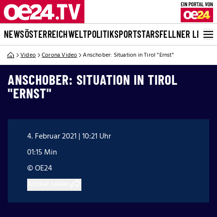
NEWS
ÖSTERREICH
WELT
POLITIK
SPORT
STARS
FELLNER LIVE
Video
Corona Video
Anschober: Situation in Tirol "Ernst"
ANSCHOBER: SITUATION IN TIROL
"ERNST"
4. Februar 2021 | 10:21 Uhr
01:15 Min
© OE24
Artikel teilen