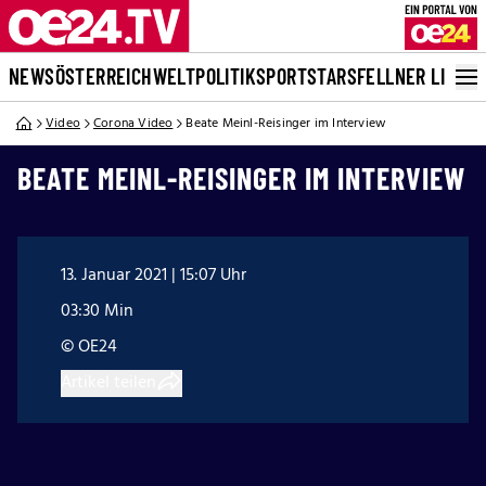
NEWS
ÖSTERREICH
WELT
POLITIK
SPORT
STARS
FELLNER LIVE
Video
Corona Video
Beate Meinl-Reisinger im Interview
BEATE MEINL-REISINGER IM INTERVIEW
13. Januar 2021 | 15:07 Uhr
03:30 Min
© OE24
Artikel teilen