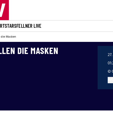
ORT
STARS
FELLNER LIVE
n die Masken
LLEN DIE MASKEN
27.
01
© 
Art