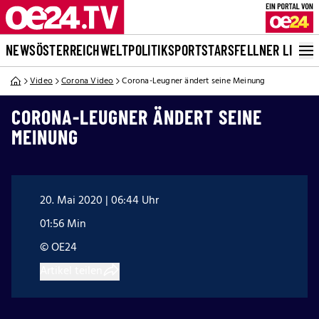
NEWS
ÖSTERREICH
WELT
POLITIK
SPORT
STARS
FELLNER LIVE
Video
Corona Video
Corona-Leugner ändert seine Meinung
CORONA-LEUGNER ÄNDERT SEINE
MEINUNG
20. Mai 2020 | 06:44 Uhr
01:56 Min
© OE24
Artikel teilen