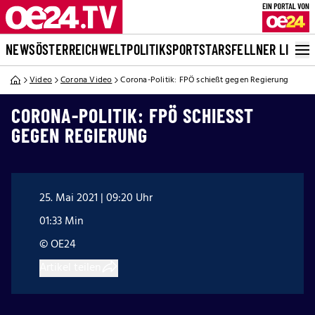
NEWS
ÖSTERREICH
WELT
POLITIK
SPORT
STARS
FELLNER LIVE
Video
Corona Video
Corona-Politik: FPÖ schießt gegen Regierung
CORONA-POLITIK: FPÖ SCHIESST G
EGEN REGIERUNG
25. Mai 2021 | 09:20 Uhr
01:33 Min
© OE24
Artikel teilen