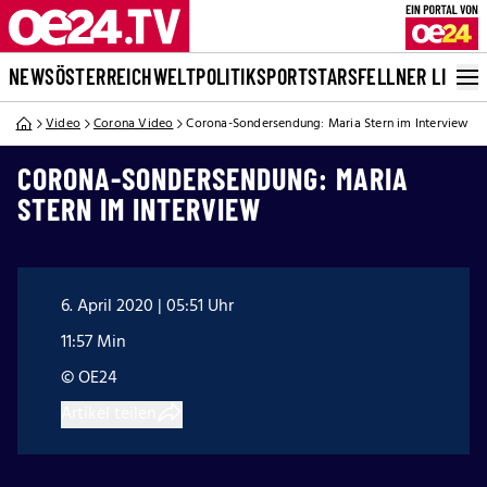
NEWS
ÖSTERREICH
WELT
POLITIK
SPORT
STARS
FELLNER LIVE
Video
Corona Video
Corona-Sondersendung: Maria Stern im Interview
CORONA-SONDERSENDUNG: MARIA
STERN IM INTERVIEW
6. April 2020 | 05:51 Uhr
11:57 Min
© OE24
Artikel teilen