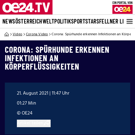
NEWS
ÖSTERREICH
WELT
POLITIK
SPORT
STARS
FELLNER LIVE
Video
Corona Video
Corona: Spürhunde erkennen Infektionen an Körperfl
CORONA: SPÜRHUNDE ERKENNEN
INFEKTIONEN AN
KÖRPERFLÜSSIGKEITEN
21. August 2021 | 11:47 Uhr
01:27 Min
© OE24
Artikel teilen