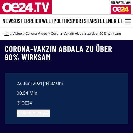
NEWS
ÖSTERREICH
WELT
POLITIK
SPORT
STARS
FELLNER LIVE
Video
Corona Video
Corona-Vakzin Abdala zu über 90% wirksam
CORONA-VAKZIN ABDALA ZU ÜBER
90% WIRKSAM
22. Juni 2021 | 14:37 Uhr
00:54 Min
© OE24
Artikel teilen