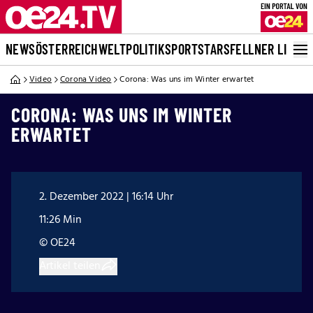
NEWS
ÖSTERREICH
WELT
POLITIK
SPORT
STARS
FELLNER LIVE
Video
Corona Video
Corona: Was uns im Winter erwartet
CORONA: WAS UNS IM WINTER
ERWARTET
2. Dezember 2022 | 16:14 Uhr
11:26 Min
© OE24
Artikel teilen