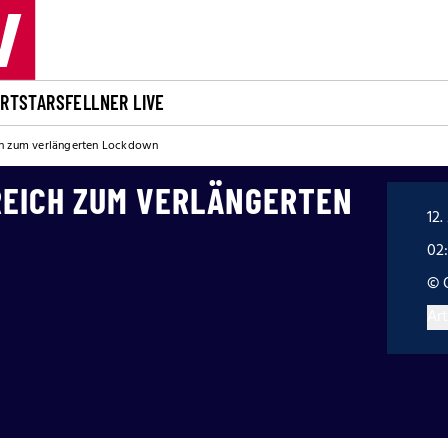
ORT
STARS
FELLNER LIVE
ch zum verlängerten Lockdown
REICH ZUM VERLÄNGERTEN
12.
02
© 
Art