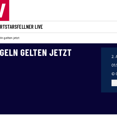
ORT
STARS
FELLNER LIVE
n gelten jetzt
EGELN GELTEN JETZT
2. 
01
© 
Art