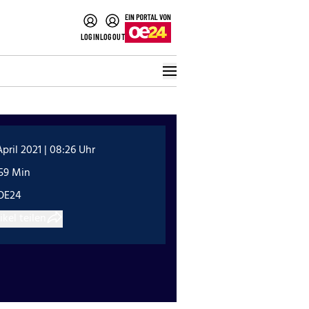
LOGIN
LOGOUT
April 2021 | 08:26 Uhr
:59 Min
OE24
ikel teilen