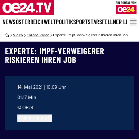
NEWS
ÖSTERREICH
WELT
POLITIK
SPORT
STARS
FELLNER LIVE
Video
Corona Video
Experte: Impf-Verweigerer riskieren ihren Job
EXPERTE: IMPF-VERWEIGERER
RISKIEREN IHREN JOB
14. Mai 2021 | 10:09 Uhr
01:17 Min
© OE24
Artikel teilen