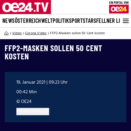
NEWS
ÖSTERREICH
WELT
POLITIK
SPORT
STARS
FELLNER LIVE
Video
Corona Video
FFP2-Masken sollen 50 Cent kosten
FFP2-MASKEN SOLLEN 50 CENT
KOSTEN
19. Januar 2021 | 09:23 Uhr
00:42 Min
© OE24
Artikel teilen