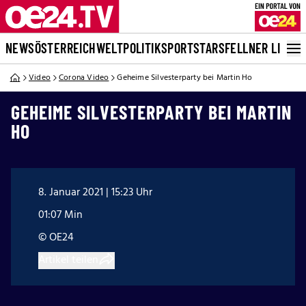
NEWS
ÖSTERREICH
WELT
POLITIK
SPORT
STARS
FELLNER LIVE
Video
Corona Video
Geheime Silvesterparty bei Martin Ho
GEHEIME SILVESTERPARTY BEI MARTIN
HO
8. Januar 2021 | 15:23 Uhr
01:07 Min
© OE24
Artikel teilen