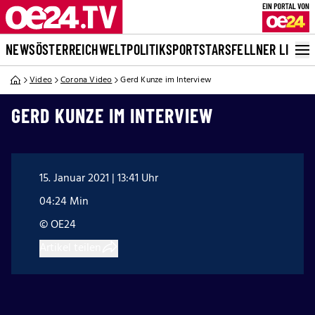
NEWS
ÖSTERREICH
WELT
POLITIK
SPORT
STARS
FELLNER LIVE
Video
Corona Video
Gerd Kunze im Interview
GERD KUNZE IM INTERVIEW
15. Januar 2021 | 13:41 Uhr
04:24 Min
© OE24
Artikel teilen