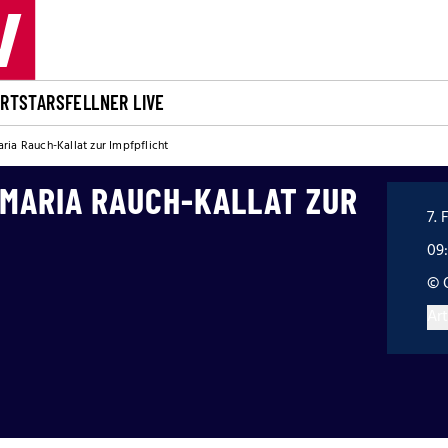
ORT
STARS
FELLNER LIVE
ria Rauch-Kallat zur Impfpflicht
 MARIA RAUCH-KALLAT ZUR
7. 
09
© 
Art